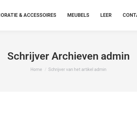
ORATIE & ACCESSOIRES
MEUBELS
LEER
CONT
Schrijver Archieven
admin
Je bent hier:
Home
Schrijver van het artikel admin